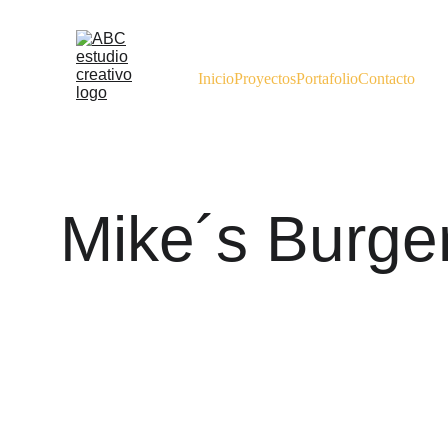
Inicio
Proyectos
Portafolio
Contacto
Mike´s Burge