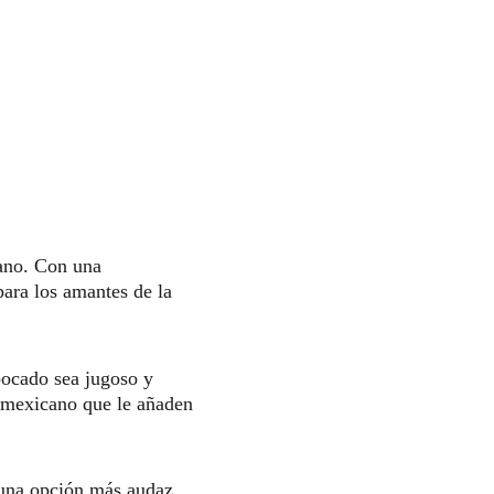
cano. Con una 
para los amantes de la 
ocado sea jugoso y 
e mexicano que le añaden 
 una opción más audaz 