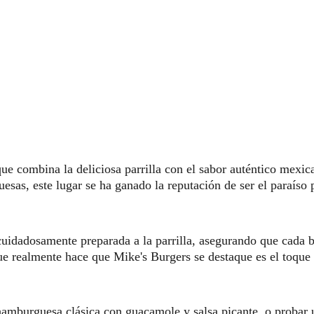
que combina la deliciosa parrilla con el sabor auténtico mexi
sas, este lugar se ha ganado la reputación de ser el paraíso 
uidadosamente preparada a la parrilla, asegurando que cada b
que realmente hace que Mike's Burgers se destaque es el toqu
hamburguesa clásica con guacamole y salsa picante, o probar